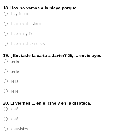
18. Hoy no vamos a la playa porque ... .
hay fresco
hace mucho viento
hace muy frío
hace muchas nubes
19. ¿Enviaste la carta a Javier? Sí, ... envié ayer.
se le
se la
le la
le le
20. El viernes ... en el cine y en la disoteca.
esté
estó
estuvistes