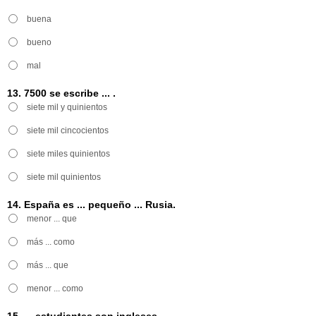
buena
bueno
mal
13. 7500 se escribe ... .
siete mil y quinientos
siete mil cincocientos
siete miles quinientos
siete mil quinientos
14. España es ... pequeño ... Rusia.
menor ... que
más ... como
más ... que
menor ... como
15. ... estudiantes son ingleses.