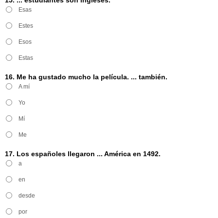
Esas
Estes
Esos
Estas
16. Me ha gustado mucho la película. ... también.
A mí
Yo
Mí
Me
17. Los españoles llegaron ... América en 1492.
a
en
desde
por