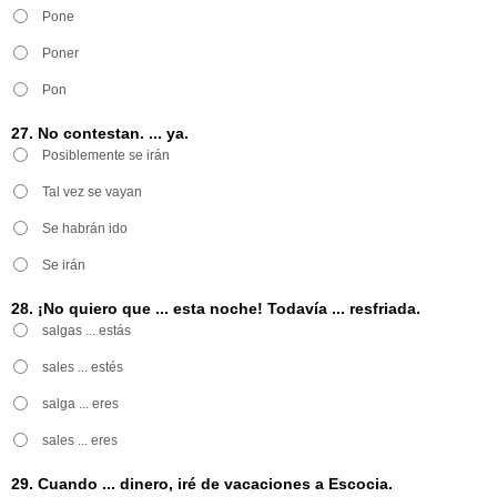
Pone
Poner
Pon
27. No contestan. ... ya.
Posiblemente se irán
Tal vez se vayan
Se habrán ido
Se irán
28. ¡No quiero que ... esta noche! Todavía ... resfriada.
salgas ... estás
sales ... estés
salga ... eres
sales ... eres
29. Cuando ... dinero, iré de vacaciones a Escocia.