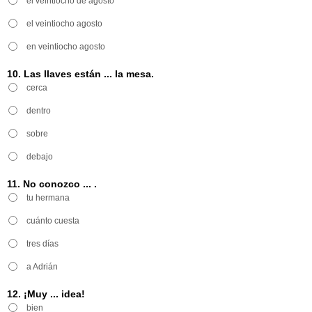
el veintiocho de agosto
el veintiocho agosto
en veintiocho agosto
10. Las llaves están ... la mesa.
cerca
dentro
sobre
debajo
11. No conozco ... .
tu hermana
cuánto cuesta
tres días
a Adrián
12. ¡Muy ... idea!
bien